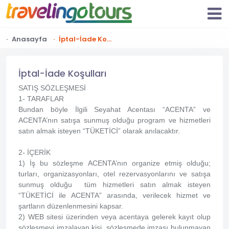
Anasayfa
İptal-İade Koşulları
İptal-İade Koşulları
SATIŞ SÖZLEŞMESİ
1- TARAFLAR
Bundan böyle İlgili Seyahat Acentası “ACENTA” ve
ACENTA’nın satışa sunmuş olduğu program ve hizmetleri
satın almak isteyen “TÜKETİCİ” olarak anılacaktır.
2- İÇERİK
1) İş bu sözleşme ACENTA’nın organize etmiş olduğu;
turları, organizasyonları, otel rezervasyonlarını ve satışa
sunmuş olduğu tüm hizmetleri satın almak isteyen
“TÜKETİCİ ile ACENTA” arasında, verilecek hizmet ve
şartların düzenlenmesini kapsar.
2) WEB sitesi üzerinden veya acentaya gelerek kayıt olup
sözleşmeyi imzalayan kişi, sözleşmede imzası bulunmayan