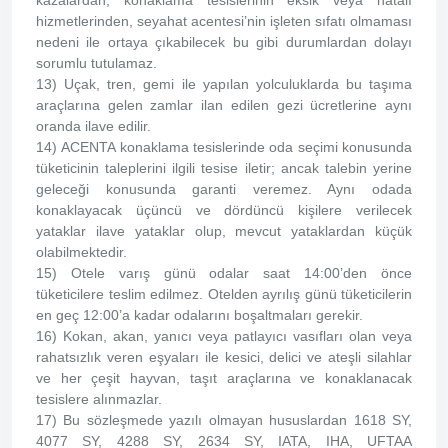
kazalardan, konaklama tesislerinin eksik veya hatalı
hizmetlerinden, seyahat acentesi’nin işleten sıfatı olmaması
nedeni ile ortaya çıkabilecek bu gibi durumlardan dolayı
sorumlu tutulamaz.
13) Uçak, tren, gemi ile yapılan yolculuklarda bu taşıma
araçlarına gelen zamlar ilan edilen gezi ücretlerine aynı
oranda ilave edilir.
14) ACENTA konaklama tesislerinde oda seçimi konusunda
tüketicinin taleplerini ilgili tesise iletir; ancak talebin yerine
geleceği konusunda garanti veremez. Aynı odada
konaklayacak üçüncü ve dördüncü kişilere verilecek
yataklar ilave yataklar olup, mevcut yataklardan küçük
olabilmektedir.
15) Otele varış günü odalar saat 14:00’den önce
tüketicilere teslim edilmez. Otelden ayrılış günü tüketicilerin
en geç 12:00’a kadar odalarını boşaltmaları gerekir.
16) Kokan, akan, yanıcı veya patlayıcı vasıfları olan veya
rahatsızlık veren eşyaları ile kesici, delici ve ateşli silahlar
ve her çeşit hayvan, taşıt araçlarına ve konaklanacak
tesislere alınmazlar.
17) Bu sözleşmede yazılı olmayan hususlardan 1618 SY,
4077 SY, 4288 SY, 2634 SY, IATA, IHA, UFTAA