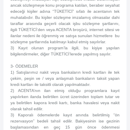
ancak sözleşmeye konu programa katılan, beraber seyahat
edeceği kişiler adına “TÜKETİCİ” sıfatı ile acentanın tek
muhatabıdır. Bu kişiler sözleşme imzalamış olmasalar dahi
taraflar arasında geçerli olacak işbu sözleşme şartlarını,
ilgili TÜKETİCİ’den veya ACENTA broşürü, internet sitesi ve
ilanlar nedeni ile öğrenmiş ve satışa sunulan hizmetlere bu
sözleşme şartlarında katılmayı kabul etmiş sayılırlar.
3) Kayıt olunan program’la ilgili, bu kişiye yapılan
bilgilendirmeler, diğer TÜKETİCİ’lerede yapılmış sayılır.
3- ÖDEMELER
1) Satışlarımız nakit veya bankaların kredi kartları ile tek
çekim, peşin ve / veya anlaşmalı bankaların taksit yapan
kredi kartları ile taksitli olarak yapılmaktadır.
2) ACENTA’nın ilan etmiş olduğu programlara kayıt
yapılırken ilanda belirtilen ücret üzerinden toplam tutar ve
ya belirtilen kapora kredi kartı, banka havalesi veya nakit
olarak tahsil edilir.
3) Kaporalı ödemelerde kayıt anında belirtilmiş “ön
rezervasyon” bedeli tahsil edilir. Bakiyesinin ise gezinin
başlamasından en geç 15 gün önce ödenmesi