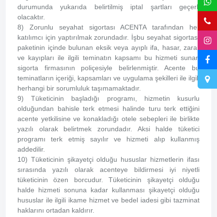
durumunda yukarıda belirtilmiş iptal şartları geçerli
olacaktır.
8) Zorunlu seyahat sigortası ACENTA tarafından her
katılımcı için yaptırılmak zorundadır. İşbu seyahat sigortası
paketinin içinde bulunan eksik veya ayıplı ifa, hasar, zarar
ve kayıpları ile ilgili teminatın kapsamı bu hizmeti sunan
sigorta firmasının poliçesiyle belirlenmiştir. Acente bu
teminatların içeriği, kapsamları ve uygulama şekilleri ile ilgili
herhangi bir sorumluluk taşımamaktadır.
9) Tüketicinin başladığı programı, hizmetin kusurlu
olduğundan bahisle terk etmesi halinde turu terk ettiğini
acente yetkilisine ve konakladığı otele sebepleri ile birlikte
yazılı olarak belirtmek zorundadır. Aksi halde tüketici
programı terk etmiş sayılır ve hizmeti alıp kullanmış
addedilir.
10) Tüketicinin şikayetçi olduğu hususlar hizmetlerin ifası
sırasında yazılı olarak acenteye bildirmesi iyi niyetli
tüketicinin özen borcudur. Tüketicinin şikayetçi olduğu
halde hizmeti sonuna kadar kullanması şikayetçi olduğu
hususlar ile ilgili ikame hizmet ve bedel iadesi gibi tazminat
haklarını ortadan kaldırır.