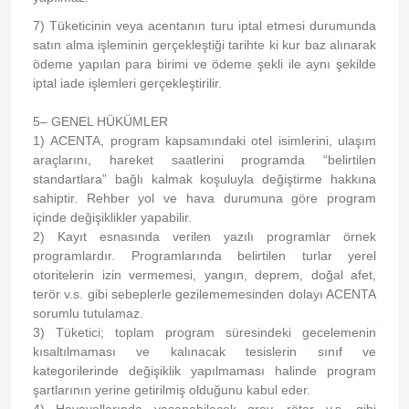
7) Tüketicinin veya acentanın turu iptal etmesi durumunda
satın alma işleminin gerçekleştiği tarihte ki kur baz alınarak
ödeme yapılan para birimi ve ödeme şekli ile aynı şekilde
iptal iade işlemleri gerçekleştirilir.
5– GENEL HÜKÜMLER
1) ACENTA, program kapsamındaki otel isimlerini, ulaşım
araçlarını, hareket saatlerini programda “belirtilen
standartlara” bağlı kalmak koşuluyla değiştirme hakkına
sahiptir. Rehber yol ve hava durumuna göre program
içinde değişiklikler yapabilir.
2) Kayıt esnasında verilen yazılı programlar örnek
programlardır. Programlarında belirtilen turlar yerel
otoritelerin izin vermemesi, yangın, deprem, doğal afet,
terör v.s. gibi sebeplerle gezilememesinden dolayı ACENTA
sorumlu tutulamaz.
3) Tüketici; toplam program süresindeki gecelemenin
kısaltılmaması ve kalınacak tesislerin sınıf ve
kategorilerinde değişiklik yapılmaması halinde program
şartlarının yerine getirilmiş olduğunu kabul eder.