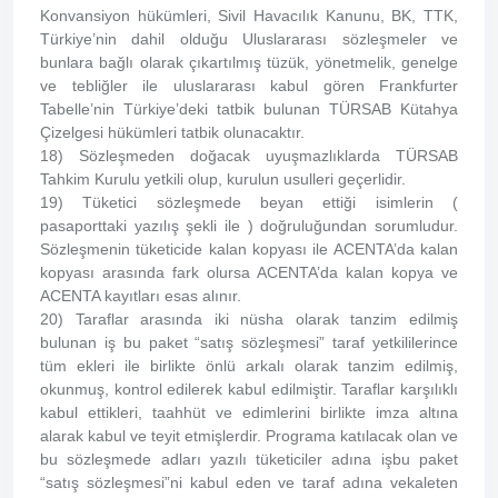
Konvansiyon hükümleri, Sivil Havacılık Kanunu, BK, TTK,
Türkiye’nin dahil olduğu Uluslararası sözleşmeler ve
bunlara bağlı olarak çıkartılmış tüzük, yönetmelik, genelge
ve tebliğler ile uluslararası kabul gören Frankfurter
Tabelle’nin Türkiye’deki tatbik bulunan TÜRSAB Kütahya
Çizelgesi hükümleri tatbik olunacaktır.
18) Sözleşmeden doğacak uyuşmazlıklarda TÜRSAB
Tahkim Kurulu yetkili olup, kurulun usulleri geçerlidir.
19) Tüketici sözleşmede beyan ettiği isimlerin (
pasaporttaki yazılış şekli ile ) doğruluğundan sorumludur.
Sözleşmenin tüketicide kalan kopyası ile ACENTA’da kalan
kopyası arasında fark olursa ACENTA’da kalan kopya ve
ACENTA kayıtları esas alınır.
20) Taraflar arasında iki nüsha olarak tanzim edilmiş
bulunan iş bu paket “satış sözleşmesi” taraf yetkililerince
tüm ekleri ile birlikte önlü arkalı olarak tanzim edilmiş,
okunmuş, kontrol edilerek kabul edilmiştir. Taraflar karşılıklı
kabul ettikleri, taahhüt ve edimlerini birlikte imza altına
alarak kabul ve teyit etmişlerdir. Programa katılacak olan ve
bu sözleşmede adları yazılı tüketiciler adına işbu paket
“satış sözleşmesi”ni kabul eden ve taraf adına vekaleten