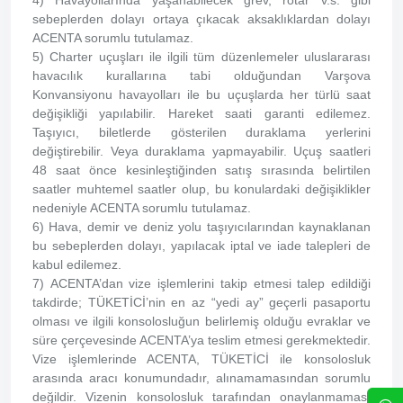
4) Havayollarında yaşanabilecek grev, rötar v.s. gibi
sebeplerden dolayı ortaya çıkacak aksaklıklardan dolayı
ACENTA sorumlu tutulamaz.
5) Charter uçuşları ile ilgili tüm düzenlemeler uluslararası
havacılık kurallarına tabi olduğundan Varşova
Konvansiyonu havayolları ile bu uçuşlarda her türlü saat
değişikliği yapılabilir. Hareket saati garanti edilemez.
Taşıyıcı, biletlerde gösterilen duraklama yerlerini
değiştirebilir. Veya duraklama yapmayabilir. Uçuş saatleri
48 saat önce kesinleştiğinden satış sırasında belirtilen
saatler muhtemel saatler olup, bu konulardaki değişiklikler
nedeniyle ACENTA sorumlu tutulamaz.
6) Hava, demir ve deniz yolu taşıyıcılarından kaynaklanan
bu sebeplerden dolayı, yapılacak iptal ve iade talepleri de
kabul edilemez.
7) ACENTA’dan vize işlemlerini takip etmesi talep edildiği
takdirde; TÜKETİCİ’nin en az “yedi ay” geçerli pasaportu
olması ve ilgili konsolosluğun belirlemiş olduğu evraklar ve
süre çerçevesinde ACENTA’ya teslim etmesi gerekmektedir.
Vize işlemlerinde ACENTA, TÜKETİCİ ile konsolosluk
arasında aracı konumundadır, alınamamasından sorumlu
değildir. Vizenin konsolosluk tarafından onaylanmaması