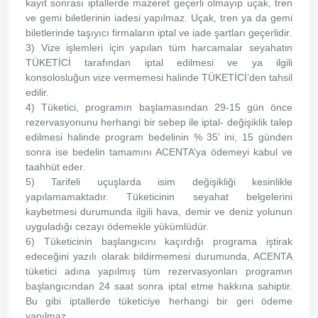
kayıt sonrası iptallerde mazeret geçerli olmayıp uçak, tren
ve gemi biletlerinin iadesi yapılmaz. Uçak, tren ya da gemi
biletlerinde taşıyıcı firmaların iptal ve iade şartları geçerlidir.
3) Vize işlemleri için yapılan tüm harcamalar seyahatin
TÜKETİCİ tarafından iptal edilmesi ve ya ilgili
konsolosluğun vize vermemesi halinde TÜKETİCİ’den tahsil
edilir.
4) Tüketici, programın başlamasından 29-15 gün önce
rezervasyonunu herhangi bir sebep ile iptal- değişiklik talep
edilmesi halinde program bedelinin % 35’ ini, 15 günden
sonra ise bedelin tamamını ACENTA’ya ödemeyi kabul ve
taahhüt eder.
5) Tarifeli uçuşlarda isim değişikliği kesinlikle
yapılamamaktadır. Tüketicinin seyahat belgelerini
kaybetmesi durumunda ilgili hava, demir ve deniz yolunun
uyguladığı cezayı ödemekle yükümlüdür.
6) Tüketicinin başlangıcını kaçırdığı programa iştirak
edeceğini yazılı olarak bildirmemesi durumunda, ACENTA
tüketici adına yapılmış tüm rezervasyonları programın
başlangıcından 24 saat sonra iptal etme hakkına sahiptir.
Bu gibi iptallerde tüketiciye herhangi bir geri ödeme
yapılmaz.