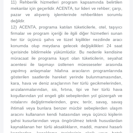
11) Rehberlik hizmetleri program kapsamında belirtilen
mekanlar için geçerlidir. ACENTA, tur lideri ve rehber; çarşı,
pazar ve alışveriş işlemlerinde rehberlikten sorumlu
değildir.
12) ACENTA, programa katılan tüketicilerle, otel, taşıyıcı
firmalar ve program içeriği ile ilgili diğer hizmetleri sunan
her tür üçüncü şahıs ve tüzel kişilikler nezdinde aracı
konumda olup meydana gelecek değişiklikleri 24 saat
içerisinde bildirmekle yükümlüdür. Bu nedenle kendisine
müracaat ile programa kayıt olan tüketicilerin, seyahat
acentesi ile taşımayı üstlenen müesseseler arasında
yapılmış anlaşmalar hilafına aracıların programlarında
gösterilen saatlerde hareket yerinde bulunmamasından,
kara, hava ve deniz araçlarının her türlü gecikmelerinden,
arızalanmalarından, sis, fırtına, tipi ve her türlü hava
koşullarından yol engeli gibi sebeplerden yol güzergah ve
rotalarını değiştirmelerinden, grev, terör, savaş, savaş
ihtimali veya bunlara benzer mücbir sebeplerden ulaşım
aracını kullananın kendi hatasından veya üçüncü kişilerin
şahsi kusurlarından veya öngörülmez teknik hususlardan
kaynaklanan her türlü aksaklıkların, maddi, manevi hasarlı