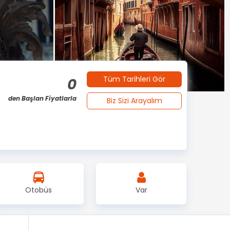
Tüm Tarihleri Gör
0
den Başlan Fiyatlarla
Biz Sizi Arayalım
Otobüs
Var