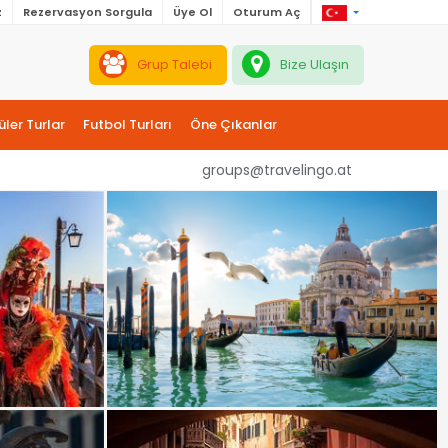
z
Rezervasyon Sorgula
Üye Ol
Oturum Aç
Grup Talebi
Bize Ulaşın
ler Turlar
Futbol Turları
Öne Çıkanlar
groups@travelingo.at