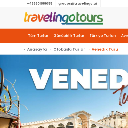
+436601188055
groups@travelingo.at
Tüm Turlar
Günübirlik Turlar
Türkiye Turları
Avr
Anasayfa
Otobüslü Turlar
Venedik Turu