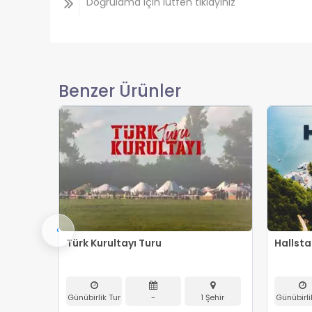
Doğrulama için lütfen tıklayınız
Benzer Ürünler
‹
Türk Kurultayı Turu
Hallsta
Şehir
Günübirlik Tur
-
1 Şehir
Günübirli