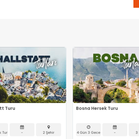
tt Turu
Bosna Hersek Turu
k Tur
-
2 Şehir
4 Gün 3 Gece
-
3 