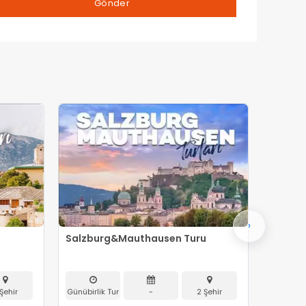
›
Salzburg&Mauthausen Turu
Budape
Şehir
Günübirlik Tur
-
2 Şehir
Günübirli