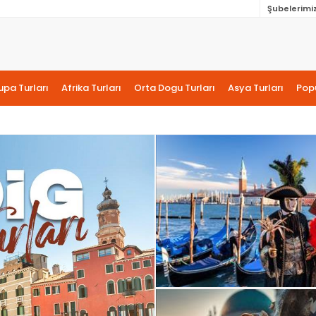
Şubelerimi
upa Turları
Afrika Turları
Orta Dogu Turları
Asya Turları
Popü