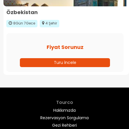
Özbekistan
8Gün 7Gece
4 Şehir
Fiyat Sorunuz
Turu İncele
Tourco
Hakkımızda
Rezervasyon Sorgulama
Gezi Rehberi