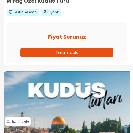
Miraç Özel Kudüs Turu
5Gün 4Gece
5 Şehir
Fiyat Sorunuz
Turu İncele
Hızlı İncele