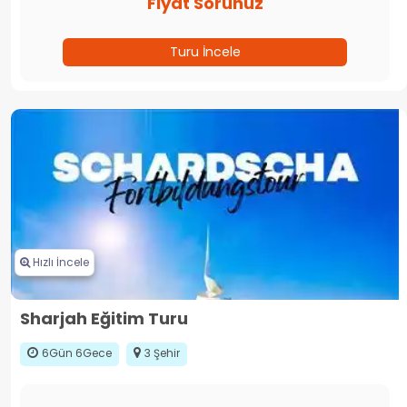
Fiyat Sorunuz
Turu İncele
Hızlı İncele
Sharjah Eğitim Turu
6Gün 6Gece
3 Şehir