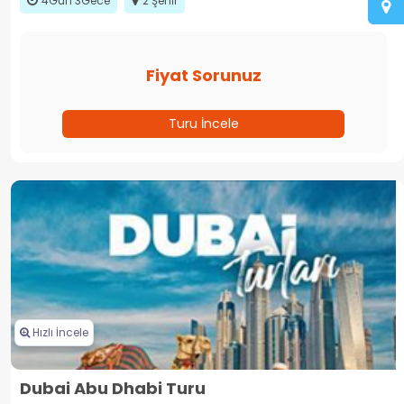
4Gün 3Gece
2 Şehir
Fiyat Sorunuz
Turu İncele
Hızlı İncele
Dubai Abu Dhabi Turu