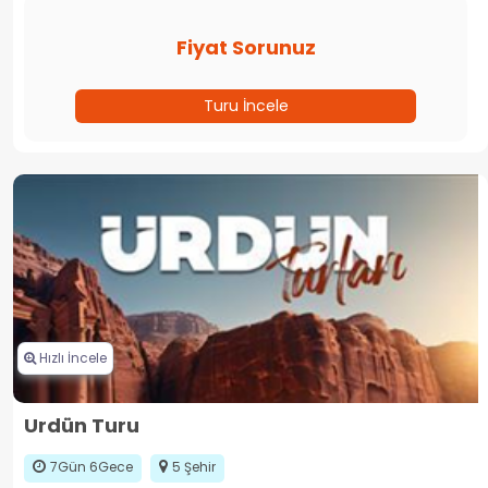
Fiyat Sorunuz
Turu İncele
Hızlı İncele
Urdün Turu
7Gün 6Gece
5 Şehir