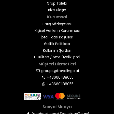
Grup Talebi
Bize Ulaşın
Kurumsal
Satış Sözleşmesi
Kişisel Verilerin Korunması
İptal-İade Koşulları
Gizlilik Politikası
Kullanım Şartları
E-Bülten / Sms Üyelik İptal
Müşteri Hizmetleri
groups@travelingo.at
+436601188055
+436601188055
Sosyal Medya
facebook.com/TravelingoTours1